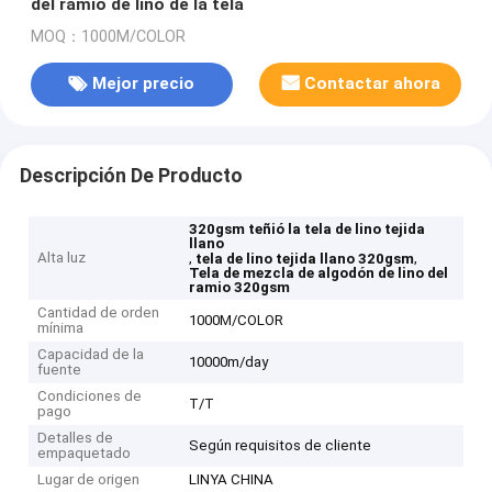
del ramio de lino de la tela
MOQ：1000M/COLOR
Mejor precio
Contactar ahora
Descripción De Producto
320gsm teñió la tela de lino tejida
llano
Alta luz
,
,
tela de lino tejida llano 320gsm
Tela de mezcla de algodón de lino del
ramio 320gsm
Cantidad de orden
1000M/COLOR
mínima
Capacidad de la
10000m/day
fuente
Condiciones de
T/T
pago
Detalles de
Según requisitos de cliente
empaquetado
Lugar de origen
LINYA CHINA