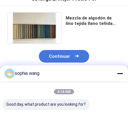
Mezcla de algodón de
lino tejida llano teñida
hilado del ramio de lino
de la tela
Continuar
sophia wang
Productos Recomendados
4:14 AM
Good day, what product are you looking for?